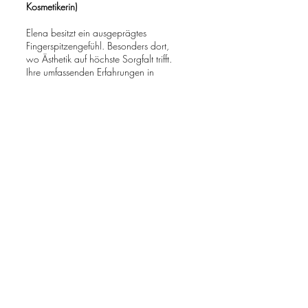
Kosmetikerin)
Elena besitzt ein ausgeprägtes
Fingerspitzengefühl. Besonders dort,
wo Ästhetik auf höchste Sorgfalt trifft.
Ihre umfassenden Erfahrungen in
zahlreichen Bereichen der Kosmetik
und Ästhetik haben ihr über die Jahre
einen äußerst präzisen Blick für Details
verliehen. Aus diesem Grund sind die
Spezialgebiete Elenas die
Hyaluronunterspritzung
, die
Biorevitalisierung
und das
Gesicht
, das
Zentrum von Ausdruck und
Individualtität.
Bereits zahlreiche Kunden konnten vor
allem von Ihrer Gabe für Hyaluron
Behandlungen profitieren.
RheinÄsthetik