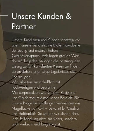
Unsere Kunden &
Partner
Unsere Kundinnen und Kunden schätzen vor
allem unsere Verlässlichkeit, die individuelle
Betreuung und unseren hohen
Qualitätsanspruch. Wir legen großen Wert
darauf, für jedes Anliegen die bestmögliche
Lösung zu fair kalkulierten Preisen zu finden.
So entstehen langfristige Ergebnisse, die
überzeugen.
Wir arbeiten ausschließlich mit
hochwertigen und bewährten
Markenprodukten wie Croma, Restylane
und Galderma im ästhetischen Bereich. Für
unsere Nagelbehandlungen verwenden wir
Nagellacke von OPI – bekannt für Qualität
und Haltbarkeit. So stellen wir sicher, dass
jede Behandlung nicht nur sicher, sondern
auch wirksam und langlebig ist.