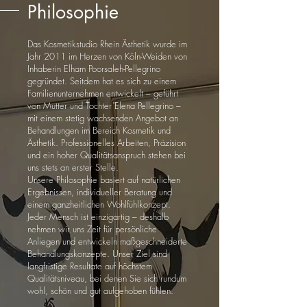
Philosophie
Das Kosmetikstudio Rhein Ästhetik wurde im
Jahr 2011 im Herzen von Köln-Weiden von
Inhaberin Elham Poorsaleh-Pellegrino
gegründet. Seitdem hat es sich zu einem
Familienunternehmen entwickelt – geführt
von Mutter und Tochter Elena Pellegrino –
mit einem stetig wachsenden Angebot an
Behandlungen im Bereich Kosmetik und
Ästhetik. Professionelles Arbeiten, Präzision
und ein hoher Qualitätsanspruch stehen bei
uns stets an erster Stelle.
Unsere Philosophie basiert auf natürlichen
Ergebnissen, individueller Beratung und
einem ganzheitlichen Wohlfühlkonzept.
Jeder Mensch ist einzigartig – deshalb
nehmen wir uns Zeit für persönliche
Anliegen und entwickeln maßgeschneiderte
Behandlungskonzepte. Unser Ziel sind
langfristige Resultate auf höchstem
Qualitätsniveau, bei denen Sie sich rundum
wohl, schön und gut aufgehoben fühlen.