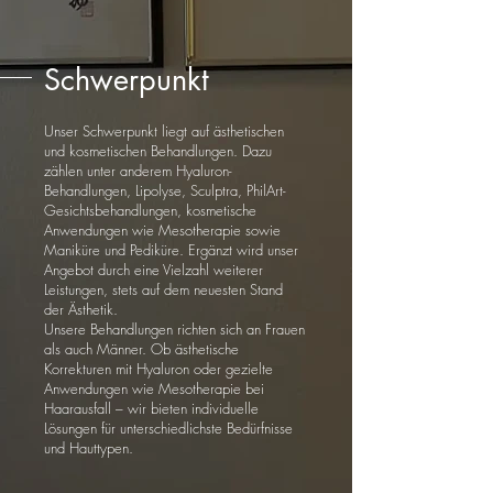
Schwerpunkt
Unser Schwerpunkt liegt auf ästhetischen
und kosmetischen Behandlungen. Dazu
zählen unter anderem Hyaluron-
Behandlungen, Lipolyse, Sculptra, PhilArt-
Gesichtsbehandlungen, kosmetische
Anwendungen wie Mesotherapie sowie
Maniküre und Pediküre. Ergänzt wird unser
Angebot durch eine Vielzahl weiterer
Leistungen, stets auf dem neuesten Stand
der Ästhetik.
Unsere Behandlungen richten sich an Frauen
als auch Männer. Ob ästhetische
Korrekturen mit Hyaluron oder gezielte
Anwendungen wie Mesotherapie bei
Haarausfall – wir bieten individuelle
Lösungen für unterschiedlichste Bedürfnisse
und Hauttypen.​